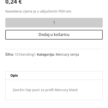
0,24
€
Navedena cijena je s uključenim PDV-om.
Završni
čep
puni
Dodaj u košaricu
za
profil
Mercury
black
Šifra:
101bending1
Kategorija:
Mercury serija
količina
Opis
Završni čep puni za profil Mercury black