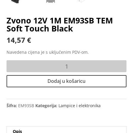
Zvono 12V 1M EM93SB TEM
Soft Touch Black
14,57
€
Navedena cijena je s uključenim PDV-om.
Zvono
12V
1M
Dodaj u košaricu
EM93SB
TEM
Soft
Touch
Šifra:
EM93SB
Kategorija:
Lampice i elektronika
Black
količina
Opis