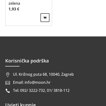
zelena
1,93
€
Korisnička podrška
Ul. Križnog puta 68, 10040, Zagreb

Email: info@moon.hr

Tel: 092/ 3222-732, 01/ 3818-112

Uvjeti kupnje