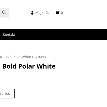
Moj račun
0
Kontakt
GIQ Bold Polar White OQ20PW
 Bold Polar White
nutna
na
šaricu
 €.