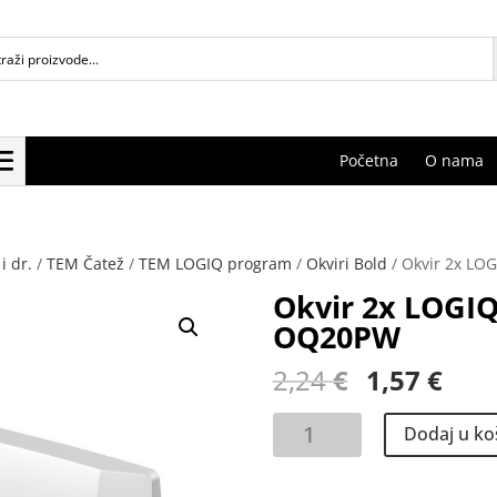
Početna
O nama
i dr.
/
TEM Čatež
/
TEM LOGIQ program
/
Okviri Bold
/ Okvir 2x LO
Okvir 2x LOGIQ
OQ20PW
Izvorna
Tre
2,24
€
1,57
€
cijena
cije
bila
je:
Okvir
Dodaj u ko
je:
1,57
2x
2,24 €.
LOGIQ