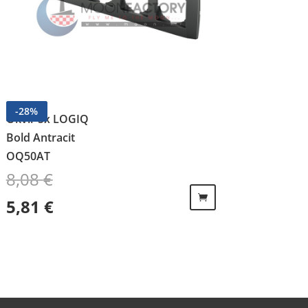
-
28
%
Okvir 5x LOGIQ
Bold Antracit
OQ50AT
8,08
€
Izvorna cijena bila je: 8,08 €.
Trenutna cijena je: 5,81 €.
5,81
€