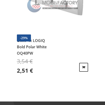
-
29
%
Okvir 4x LOGIQ
Bold Polar White
OQ40PW
3,54
€
Izvorna cijena bila je: 3,54 €.
Trenutna cijena je: 2,51 €.
2,51
€