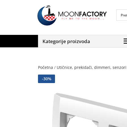
Kategorije proizvoda
Početna
/
Utičnice, prekidači, dimmeri, senzori 
-
30
%