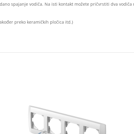
ano spajanje vodiča. Na isti kontakt možete pričvrstiti dva vodiča r
akođer preko keramičkih pločica itd.)