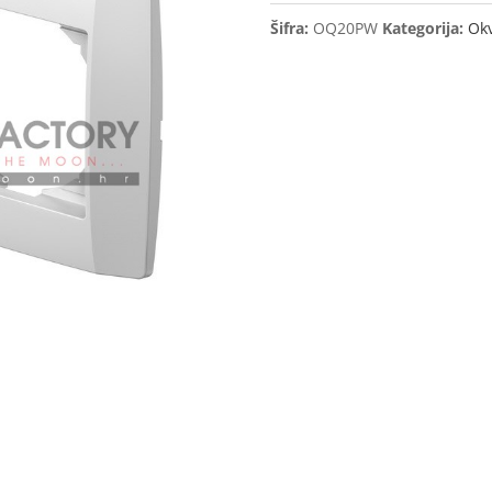
Bold
Šifra:
OQ20PW
Kategorija:
Okv
Polar
White
OQ20PW
količina