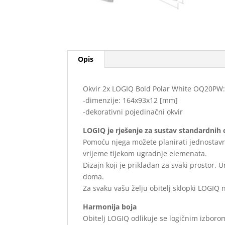
Opis
Okvir 2x LOGIQ Bold Polar White OQ20PW
-dimenzije: 164x93x12 [mm]
-dekorativni pojedinačni okvir
LOGIQ je rješenje za sustav standardnih o
Pomoću njega možete planirati jednostavne 
vrijeme tijekom ugradnje elemenata.
Dizajn koji je prikladan za svaki prostor. 
doma.
Za svaku vašu želju obitelj sklopki LOGIQ 
Harmonija boja
Obitelj LOGIQ odlikuje se logičnim izborom 