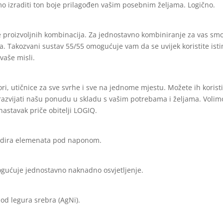
o izraditi ton boje prilagođen vašim posebnim željama. Logično.
proizvoljnih kombinacija. Za jednostavno kombiniranje za vas smo 
ija. Takozvani sustav 55/55 omogućuje vam da se uvijek koristite is
vaše misli.
ri, utičnice za sve svrhe i sve na jednome mjestu. Možete ih koristit
emo razvijati našu ponudu u skladu s vašim potrebama i željama. Voli
 nastavak priče obitelji LOGIQ.
dodira elemenata pod naponom.
ogućuje jednostavno naknadno osvjetljenje.
od legura srebra (AgNi).