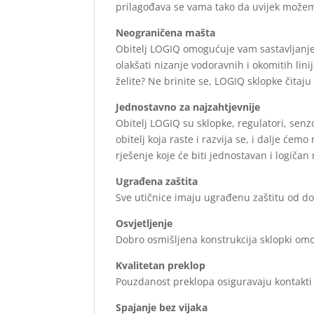
prilagođava se vama tako da uvijek možem
Neograničena mašta
Obitelj LOGIQ omogućuje vam sastavljanje 
olakšati nizanje vodoravnih i okomitih lin
želite? Ne brinite se, LOGIQ sklopke čitaju 
Jednostavno za najzahtjevnije
Obitelj LOGIQ su sklopke, regulatori, senzo
obitelj koja raste i razvija se, i dalje ć
rješenje koje će biti jednostavan i logičan
Ugrađena zaštita
Sve utičnice imaju ugrađenu zaštitu od 
Osvjetljenje
Dobro osmišljena konstrukcija sklopki om
Kvalitetan preklop
Pouzdanost preklopa osiguravaju kontakti 
Spajanje bez vijaka