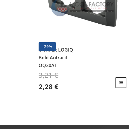
-
29
%
Okvir 2x LOGIQ
Bold Antracit
OQ20AT
3,21
€
Izvorna cijena bila je: 3,21 €.
Trenutna cijena je: 2,28 €.
2,28
€