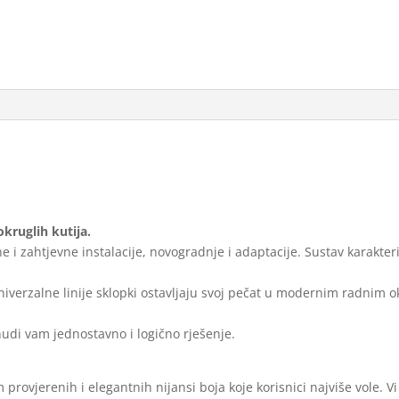
:
kruglih kutija.
i zahtjevne instalacije, novogradnje i adaptacije. Sustav karakteriz
Univerzalne linije sklopki ostavljaju svoj pečat u modernim radnim o
nudi vam jednostavno i logično rješenje.
provjerenih i elegantnih nijansi boja koje korisnici najviše vole. V