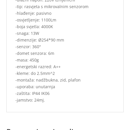
-tip: rasvjeta s mikrovalnim senzorom
-hlađenje: pasivno
-osvjetljenje: 1100Lm
-boja svjetla: 4000K
-snaga: 13W
-dimenzije: Ø254*90 mm
-senzor: 360°
-domet senzora: 6m
-masa: 450g
-energetski razred: A++
-kleme: do 2.5mm^2
-montaža: nadžbukna, zid, plafon
-uporaba: unutarnja
-zaštita: IP44 IK06
-jamstvo: 24mj.