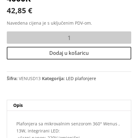
42,85
€
Navedena cijena je s uključenim PDV-om.
Plafonjera
sa
mikrovalnim
Dodaj u košaricu
senzorom
360°
Venus
,
Šifra:
VENUSD13
Kategorija:
LED plafonjere
13W,
4000K
količina
Opis
Plafonjera sa mikrovalnim senzorom 360° Wenus ,
13W, integrirani LED:
-ulazni napon: 220V izmjenični