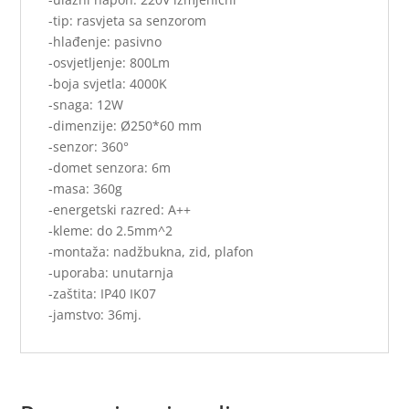
-tip: rasvjeta sa senzorom
-hlađenje: pasivno
-osvjetljenje: 800Lm
-boja svjetla: 4000K
-snaga: 12W
-dimenzije: Ø250*60 mm
-senzor: 360°
-domet senzora: 6m
-masa: 360g
-energetski razred: A++
-kleme: do 2.5mm^2
-montaža: nadžbukna, zid, plafon
-uporaba: unutarnja
-zaštita: IP40 IK07
-jamstvo: 36mj.