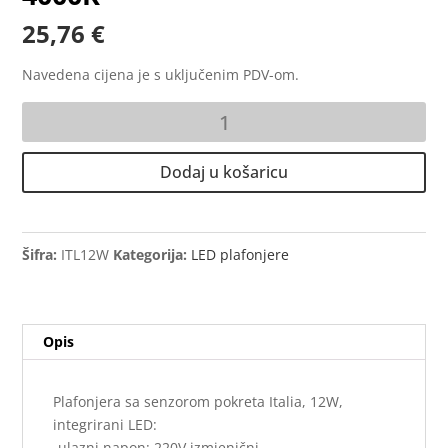
25,76
€
Navedena cijena je s uključenim PDV-om.
Plafonjera
sa
senzorom
Dodaj u košaricu
pokreta
360°
Italia,
12W,
Šifra:
ITL12W
Kategorija:
LED plafonjere
4000K
količina
Opis
Plafonjera sa senzorom pokreta Italia, 12W,
integrirani LED:
-ulazni napon: 220V izmjenični