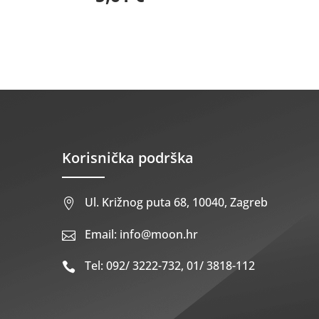
Korisnička podrška
Ul. Križnog puta 68, 10040, Zagreb

Email: info@moon.hr

Tel: 092/ 3222-732, 01/ 3818-112
