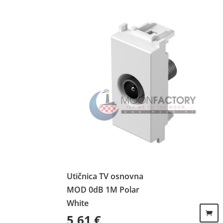
Utičnica TV osnovna
MOD 0dB 1M Polar
White
5,61
€