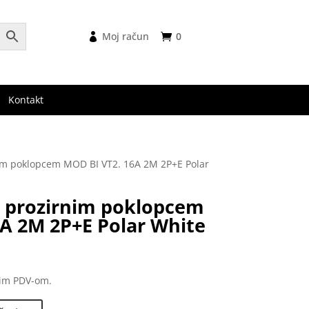
Moj račun
0
Kontakt
nim poklopcem MOD BI VT2. 16A 2M 2P+E Polar
s prozirnim poklopcem
A 2M 2P+E Polar White
nim PDV-om.