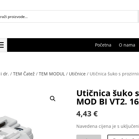
Početna
O nama
i dr.
/
TEM Čatež
/
TEM MODUL
/
Utičnice
/ Utičnica šuko s prozir
Utičnica šuko 
MOD BI VT2. 16
4,43
€
Navedena cijena je s uključe
Utičnica